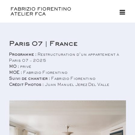
Passer
au
contenu
Paris 07 | France
Programme
: Restructuration d’un appartement à
Paris 07 – 2025
MO
: privé
MOE
: Fabrizio Fiorentino
Suivi de chantier
: Fabrizio Fiorentino
Crédit Photos
: Juan Manuel Jerez Del Valle